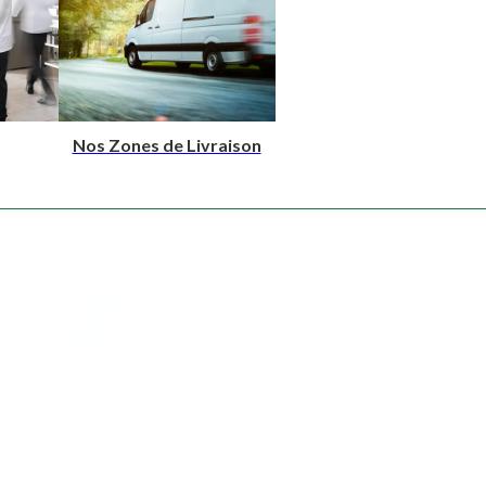
Nos Zones de Livraison
Type de produit
Cocktails salés
Plateaux Repas
Collations
Lunch Box
Sandwichs
Cocktails sucrés