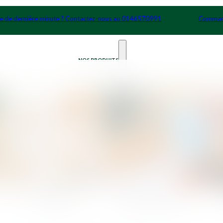
 ? Contactez-nous au 0146570991
Commande de dernière minu
NOS PRODUITS
Cocktails
Petits Déjeuners