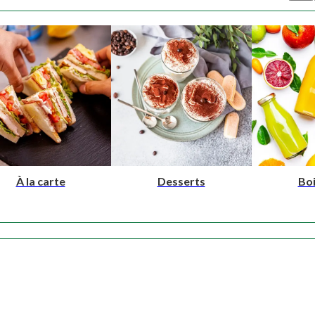
À la carte
Desserts
Bo