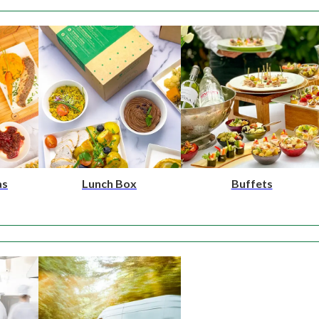
as
Lunch Box
Buffets