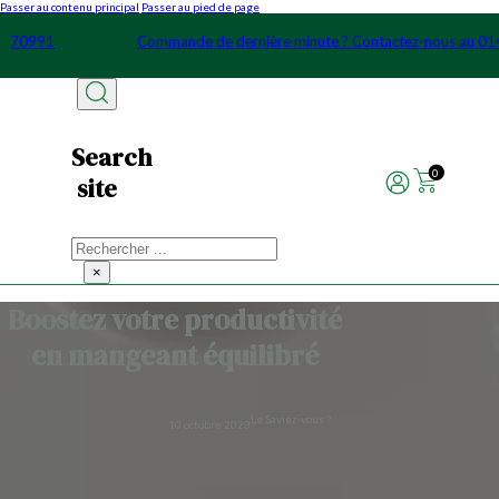
Passer au contenu principal
Passer au pied de page
0146570991
Commande de dernière minute ? Contactez-nous a
Search
0
site
Rechercher
×
Boostez votre productivité
en mangeant équilibré
Le Saviez-vous ?
10 octobre 2023