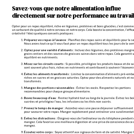
Savez-vous que notre alimentation influe
directement sur notre performance au travail
Opter pour un repas équilibré, riche en légumes, protéines et bons glucides, c’est comm
un carburant de qualité à notre cerveau et notre corps. Cela booste la concentration, l’effica
créativité ! Voici quelques conseils pratiques :
Préparez vos repas à l’avance :
Planifiez des repas sains et équilibrés pour la 
Nous avons tout ce qu’il vous faut pour un repas équilibré tous les jours de la se
Optez pour une variété d’aliments :
Incluez des légumes, des protéines maigre
grains entiers et des sources de graisses saines dans votre repas. Cela garantit 
équilibré en nutriments.
Misez sur les circuits courts :
Si possible, privilégiez les produits locaux et de sai
sont souvent plus frais, riches en nutriments et contribuent à soutenir l’économie
Évitez les aliments transformés :
Limitez la consommation d’aliments pré-embal
riches en sucres et en graisses saturées. Optez pour des aliments naturels et n
transformés.
Mangez des portions raisonnables :
Évitez les excès. Respectez les portions
recommandées pour chaque groupe alimentaire.
Buvez beaucoup d’eau :
Restez hydraté tout au long de la journée. Évitez les bo
sucrées et privilégiez l’eau, les infusions ou les thés non sucrés.
Prenez le temps de manger :
Accordez-vous une pause déjeuner suffisamment
pour savourer votre repas. Manger rapidement peut entraîner une suralimentat
Évitez les distractions :
Éloignez-vous de l’ordinateur ou du téléphone pendant
mangez. Cela favorise une meilleure digestion et une prise de conscience de ce
mangez.
Écoutez votre corps :
Soyez attentif aux signaux de faim et de satiété. Mangez 