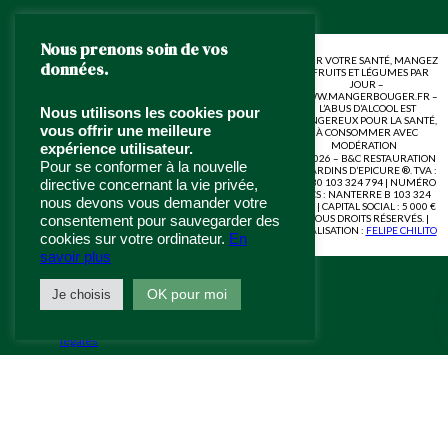
Nous prenons soin de vos
Se connecter
POUR VOTRE SANTÉ, MANGEZ
données.
5 FRUITS ET LÉGUMES PAR
S’inscrire
JOUR –
WWW.MANGERBOUGER.FR –
Demande de
L’ABUS D’ALCOOL EST
Nous utilisons les cookies pour
devis
DANGEREUX POUR LA SANTÉ,
vous offrir une meilleure
À CONSOMMER AVEC
Zones de
MODÉRATION
expérience utilisateur.
livraison
© 2026 – B&C RESTAURATION
Pour se conformer à la nouvelle
– JARDINS D’EPICURE ®. TVA :
Paiement
FR30 103 324 794 | NUMÉRO
directive concernant la vie privée,
sécurisé
RCS : NANTERRE B 103 324
nous devons vous demander votre
794 | CAPITAL SOCIAL : 5 000 €
| TOUS DROITS RÉSERVÉS. |
consentement pour sauvegarder des
RÉALISATION :
FELIPE CHILITO
cookies sur votre ordinateur.
En
INFORMATIONS
savoir plus
OK pour moi
Je choisis
Mentions
légales
CGV
RGPD
CGU
Accessibilité