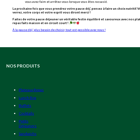
vous avez faim et arrêtez-vous lorsque vous êtes rassasié.
La prochaine fois que vous prendrez votre pause déj’, pensez à faire un choix nutritif. 
verrez, votre corps et votre esprit vous diront merci !
Faites de votre pause déjeuner un véritable festin équilibré et savoureux avec nos pl
repas faits maison et en circuit court !
À la pause déj’ plus besoin de choisir, tout est possible avec nous !
NOS PRODUITS
Plateaux Repas
Lunch Box
Buffets
Cocktails
Petits
Déjeuners
Sandwichs