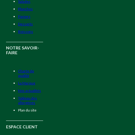
Salades
Planches
Paniers
Desserts
Boissons
NOTRE SAVOIR-
FAIRE
Charte de
qualité
La Marque
Nos actualités
Tableau des
allergènes
Plan du site
ESPACE CLIENT