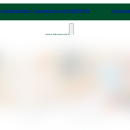
 de dernière minute ? Contactez-nous au 0146570991
Comman
NOS PRODUITS
Cocktails
Petits Déjeuners