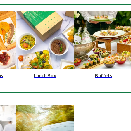
as
Lunch Box
Buffets