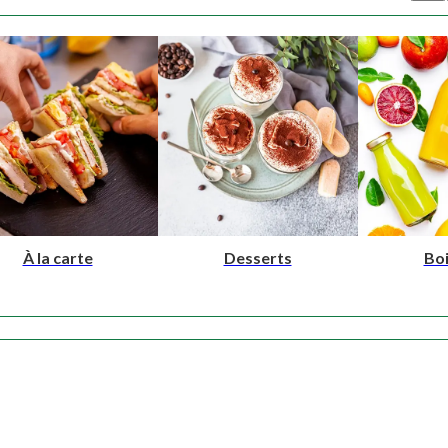
À la carte
Desserts
Bo