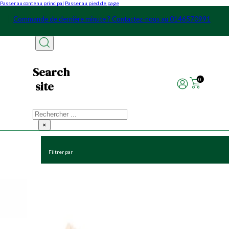
Passer au contenu principal
Passer au pied de page
70991
Commande de dernière minute ? Contactez-nous au 0146
Search
0
site
Rechercher
×
Filtrer par