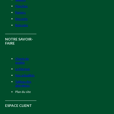
Planches
Paniers
Desserts
Boissons
NOTRE SAVOIR-
FAIRE
Charte de
qualité
La Marque
Nos actualités
Tableau des
allergènes
Plan du site
ESPACE CLIENT