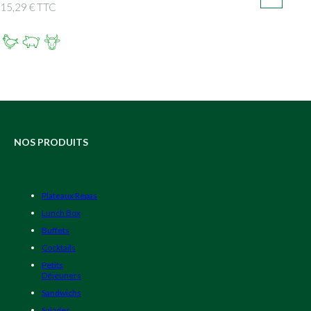
15,29 € TTC
NOS PRODUITS
Plateaux Repas
Lunch Box
Buffets
Cocktails
Petits
Déjeuners
Sandwichs
Salades