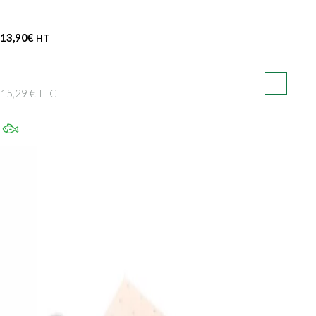
13,90
€
HT
15,29 € TTC