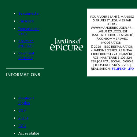
Se connecter
POUR VOTRE SANTÉ, MANGEZ
5 FRUITS ET LÉGUMES PAR
S’inscrire
JOUR –
WWW.MANGERBOUGER.FR –
Demande de
L’ABUS D’ALCOOL EST
devis
DANGEREUX POUR LA SANTÉ,
À CONSOMMER AVEC
Zones de
MODÉRATION
livraison
© 2026 – B&C RESTAURATION
– JARDINS D’EPICURE ®. TVA :
Paiement
FR30 103 324 794 | NUMÉRO
sécurisé
RCS : NANTERRE B 103 324
794 | CAPITAL SOCIAL : 5 000 €
| TOUS DROITS RÉSERVÉS. |
RÉALISATION :
FELIPE CHILITO
INFORMATIONS
Mentions
légales
CGV
RGPD
CGU
Accessibilité