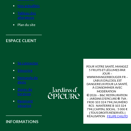
Nos actualités
Tableau des
allergènes
Plan du site
ESPACE CLIENT
Se connecter
POUR VOTRE SANTÉ, MANGEZ
5 FRUITS ET LÉGUMES PAR
S’inscrire
JOUR –
WWW.MANGERBOUGER.FR –
Demande de
L’ABUS D’ALCOOL EST
devis
DANGEREUX POUR LA SANTÉ,
À CONSOMMER AVEC
Zones de
MODÉRATION
livraison
© 2026 – B&C RESTAURATION
– JARDINS D’EPICURE ®. TVA :
Paiement
FR30 103 324 794 | NUMÉRO
sécurisé
RCS : NANTERRE B 103 324
794 | CAPITAL SOCIAL : 5 000 €
| TOUS DROITS RÉSERVÉS. |
RÉALISATION :
FELIPE CHILITO
INFORMATIONS