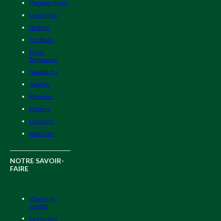
Plateaux Repas
Lunch Box
Buffets
Cocktails
Petits
Déjeuners
Sandwichs
Salades
Planches
Paniers
Desserts
Boissons
NOTRE SAVOIR-
FAIRE
Charte de
qualité
La Marque