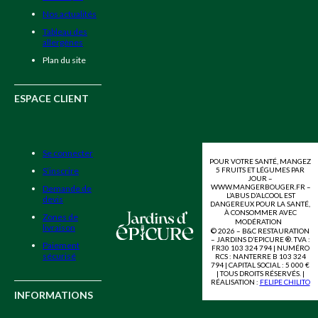
Nos actualités
Tableau des
allergènes
Plan du site
ESPACE CLIENT
Se connecter
POUR VOTRE SANTÉ, MANGEZ
5 FRUITS ET LÉGUMES PAR
S’inscrire
JOUR –
WWW.MANGERBOUGER.FR –
Demande de
L’ABUS D’ALCOOL EST
devis
DANGEREUX POUR LA SANTÉ,
À CONSOMMER AVEC
Zones de
MODÉRATION
livraison
© 2026 – B&C RESTAURATION
– JARDINS D’EPICURE ®. TVA :
Paiement
FR30 103 324 794 | NUMÉRO
sécurisé
RCS : NANTERRE B 103 324
794 | CAPITAL SOCIAL : 5 000 €
| TOUS DROITS RÉSERVÉS. |
RÉALISATION :
FELIPE CHILITO
INFORMATIONS