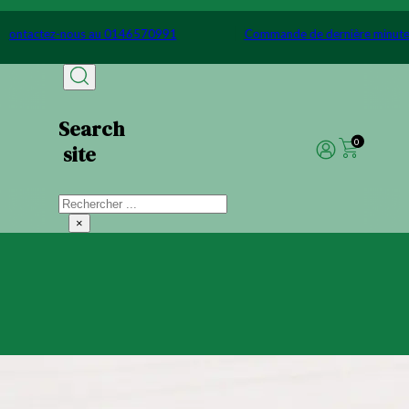
Passer au contenu principal
Passer au pied de page
ute ? Contactez-nous au 0146570991
Commande de dernière m
Search
0
site
Rechercher
×