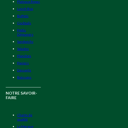
Plateaux Repas
Lunch Box
Buffets
Cocktails
Petits
Déjeuners
Sandwichs
Salades
Planches
Paniers
Desserts
Boissons
NOTRE SAVOIR-
FAIRE
Charte de
qualité
La Marque