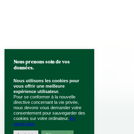
PANIER DE FRUITS FRAIS
48,30
€
53,13 € TTC
HT
Enchantez vos convives avec un magnifique panier de fruits découpés frais du jour, idé
Notre panier de légumes est présenté dans une caissette en bois issue de forêts frança
Nous prenons soin de vos
Pour consulter les allergènes
cliquez ici
.
données.
Quantity
Ajouter au panier
Nous utilisons les cookies pour
vous offrir une meilleure
expérience utilisateur.
Pour se conformer à la nouvelle
directive concernant la vie privée,
nous devons vous demander votre
consentement pour sauvegarder des
NOS PRODUITS
cookies sur votre ordinateur.
En
savoir plus