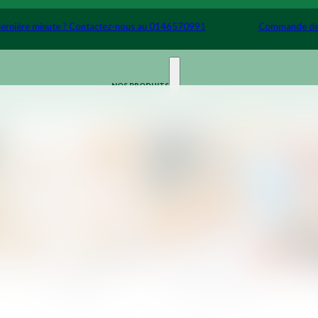
Commande de dernière minute ? Contactez-nous au 0146570991
NOS PRODUITS
Cocktails
Petits Déjeuners