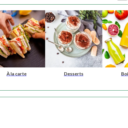
À la carte
Desserts
Bo