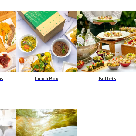
as
Lunch Box
Buffets