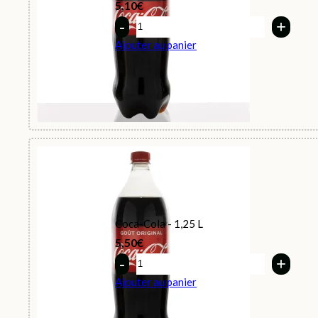
5,10
€
Quantity
Ajouter au panier
Coca-Cola - 1,25 L
5,50
€
Quantity
Ajouter au panier