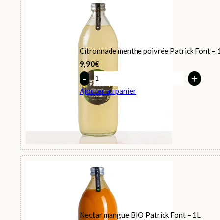
Citronnade menthe poivrée Patrick Font – 
9,90
€
Quantity
Ajouter au panier
Nectar mangue BIO Patrick Font – 1L