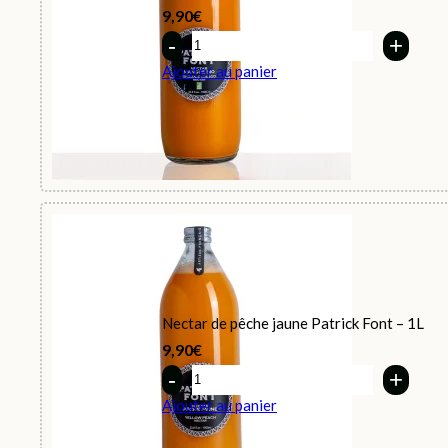
9,90
€
Quantity
Ajouter au panier
Nectar de pêche jaune Patrick Font – 1L
9,90
€
Quantity
Ajouter au panier