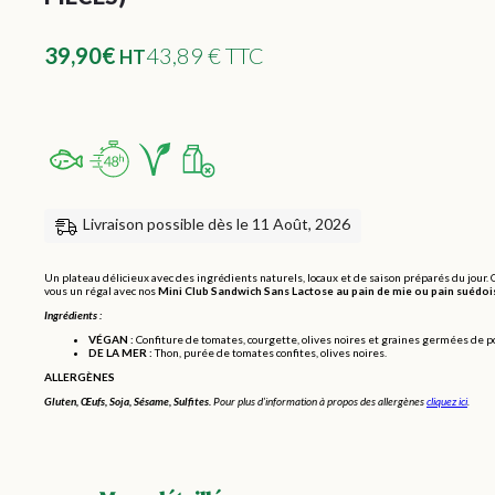
39,90
€
43,89 € TTC
HT
Livraison possible dès le 11 Août, 2026
Un plateau délicieux avec des ingrédients naturels, locaux et de saison préparés du jour. 
vous un régal avec nos
Mini Club Sandwich Sans Lactose
au pain de mie ou pain suédoi
Ingrédients :
VÉGAN :
Confiture de tomates, courgette, olives noires et graines germées de p
DE LA MER :
Thon, purée de tomates confites, olives noires.
ALLERGÈNES
Gluten, Œufs, Soja, Sésame, Sulfites.
Pour plus d’information à propos des allergènes
cliquez ici
.