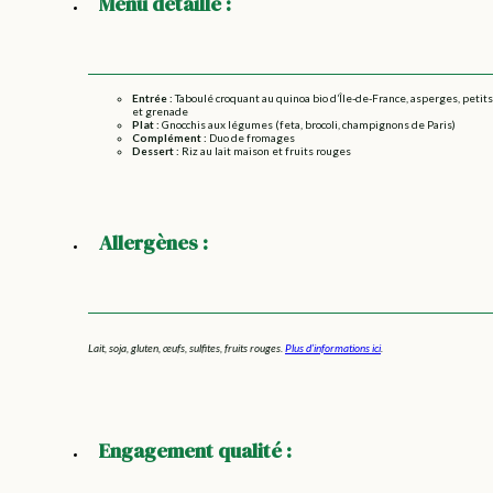
Menu détaillé :
Entrée :
Taboulé croquant au quinoa bio d’Île-de-France, asperges, petits
et grenade
Plat :
Gnocchis aux légumes (feta, brocoli, champignons de Paris)
Complément :
Duo de fromages
Dessert :
Riz au lait maison et fruits rouges
Allergènes :
Lait, soja, gluten, œufs, sulfites, fruits rouges.
Plus d’informations ici
.
Engagement qualité :