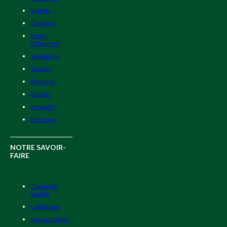
Buffets
Cocktails
Petits
Déjeuners
Sandwichs
Salades
Planches
Paniers
Desserts
Boissons
NOTRE SAVOIR-
FAIRE
Charte de
qualité
La Marque
Nos actualités