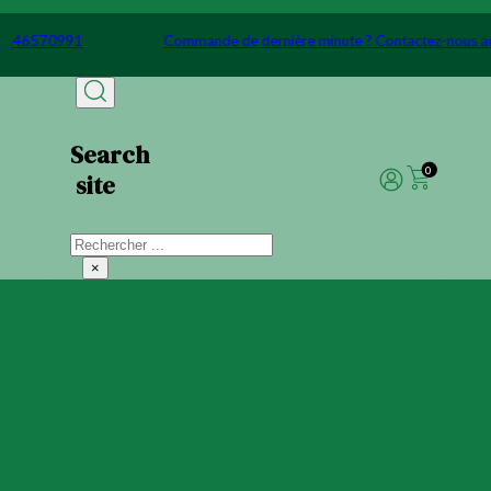
Passer au contenu principal
Passer au pied de page
nous au 0146570991
Commande de dernière minute ? Contacte
Search
0
site
Rechercher
×