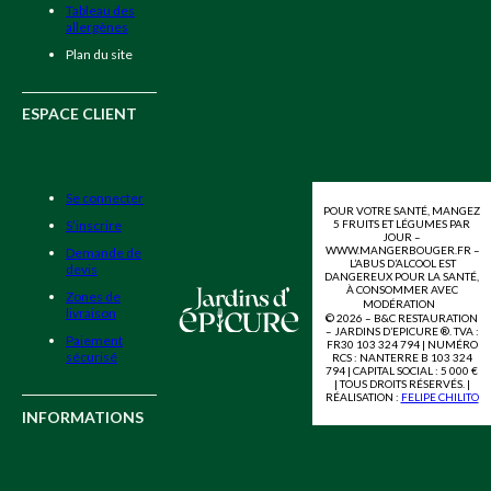
Tableau des
allergènes
Plan du site
ESPACE CLIENT
Se connecter
POUR VOTRE SANTÉ, MANGEZ
5 FRUITS ET LÉGUMES PAR
S’inscrire
JOUR –
WWW.MANGERBOUGER.FR –
Demande de
L’ABUS D’ALCOOL EST
devis
DANGEREUX POUR LA SANTÉ,
À CONSOMMER AVEC
Zones de
MODÉRATION
livraison
© 2026 – B&C RESTAURATION
– JARDINS D’EPICURE ®. TVA :
Paiement
FR30 103 324 794 | NUMÉRO
sécurisé
RCS : NANTERRE B 103 324
794 | CAPITAL SOCIAL : 5 000 €
| TOUS DROITS RÉSERVÉS. |
RÉALISATION :
FELIPE CHILITO
INFORMATIONS