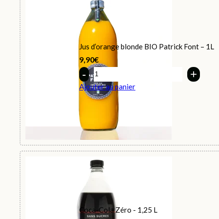
Jus d’orange blonde BIO Patrick Font – 1L
9,90
€
Quantity
Ajouter au panier
Coca-Cola Zéro - 1,25 L