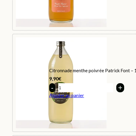
Citronnade menthe poivrée Patrick Font – 
9,90
€
Quantity
Ajouter au panier