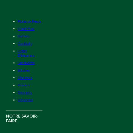
Plateaux Repas
Lunch Box
Buffets
Cocktails
Petits
Déjeuners
Sandwichs
Salades
Planches
Paniers
Desserts
Boissons
NOTRE SAVOIR-
FAIRE