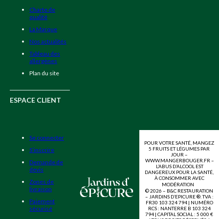
Charte de
qualité
La Marque
Nos actualités
Tableau des
allergènes
Plan du site
ESPACE CLIENT
Se connecter
POUR VOTRE SANTÉ, MANGEZ
5 FRUITS ET LÉGUMES PAR
S’inscrire
JOUR –
WWW.MANGERBOUGER.FR –
Demande de
L’ABUS D’ALCOOL EST
devis
DANGEREUX POUR LA SANTÉ,
À CONSOMMER AVEC
Zones de
MODÉRATION
livraison
© 2026 – B&C RESTAURATION
– JARDINS D’EPICURE ®. TVA :
Paiement
FR30 103 324 794 | NUMÉRO
sécurisé
RCS : NANTERRE B 103 324
794 | CAPITAL SOCIAL : 5 000 €