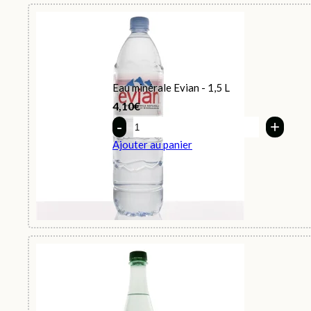
Eau minérale Evian - 1,5 L
4,10
€
Quantity
Ajouter au panier