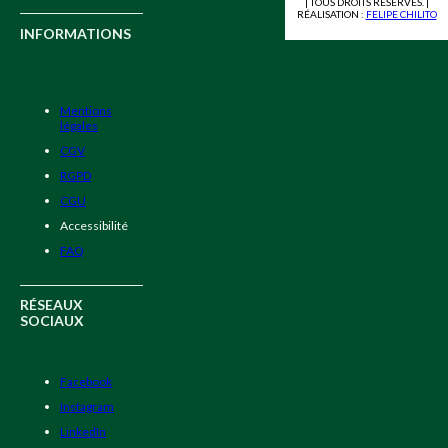
| TOUS DROITS RÉSERVÉS. |
RÉALISATION :
FELIPE CHILITO
INFORMATIONS
Mentions
légales
CGV
RGPD
CGU
Accessibilité
FAQ
RÉSEAUX
SOCIAUX
Facebook
Instagram
LinkedIn