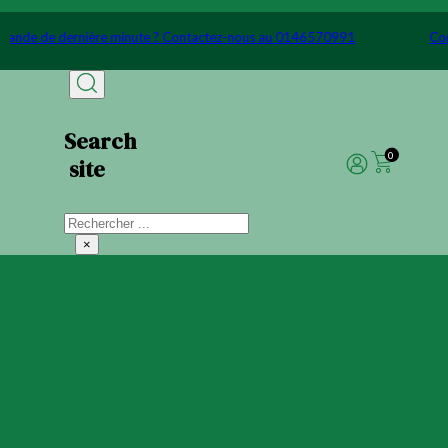
Passer au contenu principal
Passer au pied de page
Commande de dernière minute ? Contactez-nous au 0146570991
Search
0
site
Rechercher
×