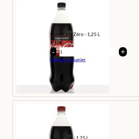
Coca-Cola Zéro - 1,25 L
5,10
€
Quantity
Ajouter au panier
Coca-Cola - 1,25 L