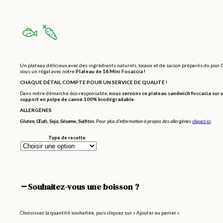
Un plateau délicieux avec des ingrédients naturels, locaux et de saison préparés du jour. 
vous un régal avec notre
Plateau de 16 Mini Focaccia
!
CHAQUE DÉTAIL COMPTE POUR UN SERVICE DE QUALITÉ !
Dans notre démarche éco-responsable,
nous servons ce plateau sandwich foccacia sur 
support en pulpe de canne 100% biodégradable.
ALLERGÈNES
Gluten, Œufs, Soja, Sésame, Sulfites.
Pour plus d’information à propos des allergènes
cliquez ici
.
Type de recette
Souhaitez-vous une boisson ?
Choisissez la quantité souhaitée, puis cliquez sur « Ajouter au panier ».