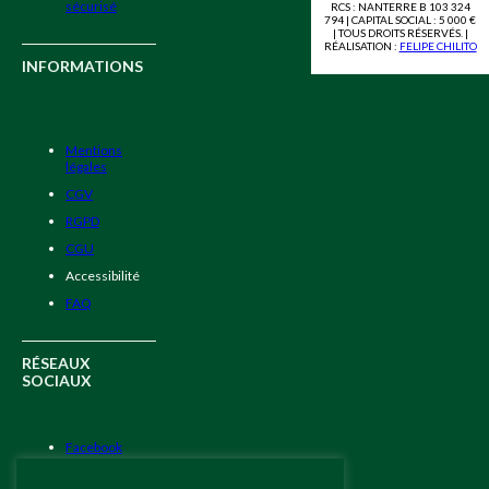
sécurisé
RCS : NANTERRE B 103 324
794 | CAPITAL SOCIAL : 5 000 €
| TOUS DROITS RÉSERVÉS. |
RÉALISATION :
FELIPE CHILITO
INFORMATIONS
Mentions
légales
CGV
RGPD
CGU
Accessibilité
FAQ
RÉSEAUX
SOCIAUX
Facebook
Instagram