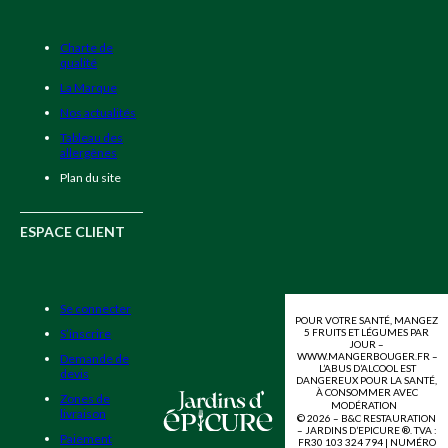
Charte de
qualité
La Marque
Nos actualités
Tableau des
allergènes
Plan du site
ESPACE CLIENT
Se connecter
POUR VOTRE SANTÉ, MANGEZ
5 FRUITS ET LÉGUMES PAR
S’inscrire
JOUR –
WWW.MANGERBOUGER.FR –
Demande de
L’ABUS D’ALCOOL EST
devis
DANGEREUX POUR LA SANTÉ,
À CONSOMMER AVEC
Zones de
MODÉRATION
livraison
© 2026 – B&C RESTAURATION
– JARDINS D’EPICURE ®. TVA :
Paiement
FR30 103 324 794 | NUMÉRO