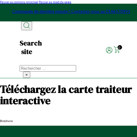
Passer au contenu principal
Passer au pied de page
Commande de dernière minute ? Contactez-nous au 0146570991
Search
0
site
Rechercher
×
Téléchargez la carte traiteur
interactive
Brochure