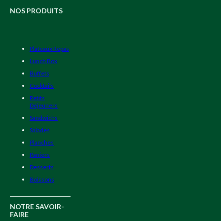
NOS PRODUITS
Plateaux Repas
Lunch Box
Buffets
Cocktails
Petits
Déjeuners
Sandwichs
Salades
Planches
Paniers
Desserts
Boissons
NOTRE SAVOIR-
FAIRE