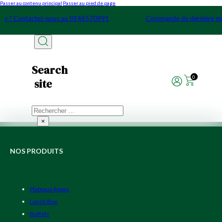
Passer au contenu principal
Passer au pied de page
ute ? Contactez-nous au 0146570991
Commande de dernière m
Search
0
site
Rechercher
×
NOS PRODUITS
Plateaux Repas
Lunch Box
Buffets