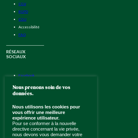
CGV
RGPD
CGU
Accessibilité
FAQ
RÉSEAUX
SOCIAUX
Facebook
Instagram
Nous prenons soin de vos
LinkedIn
données.
Nous utilisons les cookies pour
TRAITEUR ÉVÉNEMENTIEL
vous offrir une meilleure
À PARIS ET ÎLE DE FRANCE
expérience utilisateur.
Pour se conformer à la nouvelle
Traiteur haut de gamme depuis
directive concernant la vie privée,
1994
,
Jardins d’Épicure
allie
nous devons vous demander votre