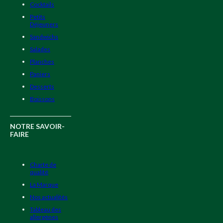
Cocktails
Petits
Déjeuners
Sandwichs
Salades
Planches
Paniers
Desserts
Boissons
NOTRE SAVOIR-
FAIRE
Charte de
qualité
La Marque
Nos actualités
Tableau des
allergènes