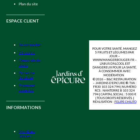
Plan du site
ESPACE CLIENT
Se connecter
POUR VOTRE SANTÉ, MANGEZ
5 FRUITS ET LÉGUMES PAR
S’inscrire
JOUR –
WWW.MANGERBOUGER.FR –
Demande de
L’ABUS D’ALCOOL EST
devis
DANGEREUX POUR LA SANTÉ,
À CONSOMMER AVEC
Zones de
MODÉRATION
livraison
© 2026 – B&C RESTAURATION
– JARDINS D’EPICURE ®. TVA :
Paiement
FR30 103 324 794 | NUMÉRO
sécurisé
RCS : NANTERRE B 103 324
794 | CAPITAL SOCIAL : 5 000 €
| TOUS DROITS RÉSERVÉS. |
RÉALISATION :
FELIPE CHILITO
INFORMATIONS
Mentions
légales