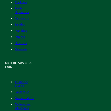
Cocktails
Petits
Déjeuners
Sandwichs
Salades
Planches
Paniers
Desserts
Boissons
NOTRE SAVOIR-
FAIRE
Charte de
qualité
La Marque
Nos actualités
Tableau des
allergènes