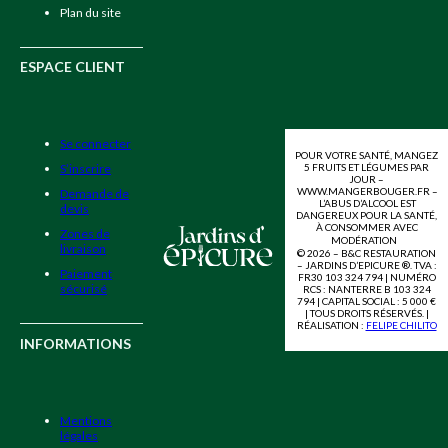
Plan du site
ESPACE CLIENT
Se connecter
POUR VOTRE SANTÉ, MANGEZ
5 FRUITS ET LÉGUMES PAR
S’inscrire
JOUR –
WWW.MANGERBOUGER.FR –
Demande de
L’ABUS D’ALCOOL EST
devis
DANGEREUX POUR LA SANTÉ,
À CONSOMMER AVEC
Zones de
MODÉRATION
livraison
© 2026 – B&C RESTAURATION
– JARDINS D’EPICURE ®. TVA :
Paiement
FR30 103 324 794 | NUMÉRO
sécurisé
RCS : NANTERRE B 103 324
794 | CAPITAL SOCIAL : 5 000 €
| TOUS DROITS RÉSERVÉS. |
RÉALISATION :
FELIPE CHILITO
INFORMATIONS
Mentions
légales