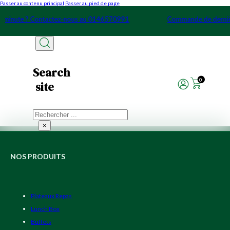
Passer au contenu principal
Passer au pied de page
e minute ? Contactez-nous au 0146570991
Commande de derni
Search
0
site
Rechercher
×
NOS PRODUITS
Plateaux Repas
Lunch Box
Buffets