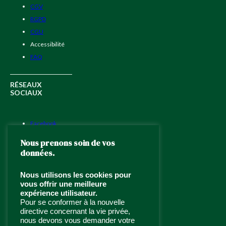
CGV
RGPD
CGU
Accessibilité
FAQ
RÉSEAUX
SOCIAUX
Facebook
Instagram
Nous prenons soin de vos
LinkedIn
données.
Nous utilisons les cookies pour
TRAITEUR ÉVÉNEMENTIEL
vous offrir une meilleure
À PARIS ET ÎLE DE FRANCE
expérience utilisateur.
Pour se conformer à la nouvelle
Traiteur haut de gamme depuis
directive concernant la vie privée,
1994
,
Jardins d’Épicure
allie
nous devons vous demander votre