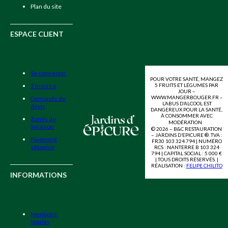
Plan du site
ESPACE CLIENT
Se connecter
POUR VOTRE SANTÉ, MANGEZ
5 FRUITS ET LÉGUMES PAR
S’inscrire
JOUR –
WWW.MANGERBOUGER.FR –
Demande de
L’ABUS D’ALCOOL EST
devis
DANGEREUX POUR LA SANTÉ,
À CONSOMMER AVEC
Zones de
MODÉRATION
livraison
© 2026 – B&C RESTAURATION
– JARDINS D’EPICURE ®. TVA :
Paiement
FR30 103 324 794 | NUMÉRO
sécurisé
RCS : NANTERRE B 103 324
794 | CAPITAL SOCIAL : 5 000 €
| TOUS DROITS RÉSERVÉS. |
RÉALISATION :
FELIPE CHILITO
INFORMATIONS
Mentions
légales