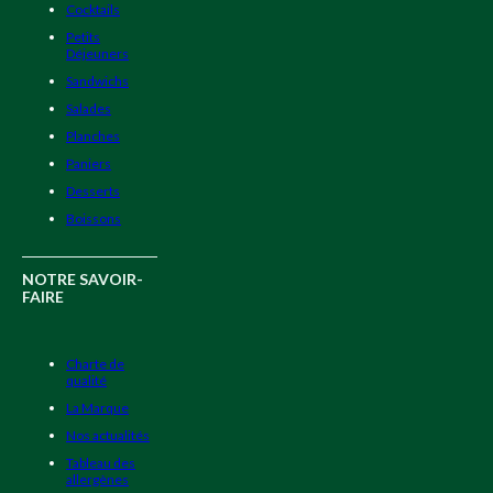
Cocktails
Petits
Déjeuners
Sandwichs
Salades
Planches
Paniers
Desserts
Boissons
NOTRE SAVOIR-
FAIRE
Charte de
qualité
La Marque
Nos actualités
Tableau des
allergènes