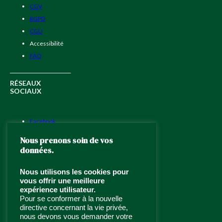
CGV
RGPD
CGU
Accessibilité
FAQ
RÉSEAUX
SOCIAUX
Facebook
Instagram
Nous prenons soin de vos
LinkedIn
données.
Nous utilisons les cookies pour
TRAITEUR ÉVÉNEMENTIEL
vous offrir une meilleure
À PARIS ET ÎLE DE FRANCE
expérience utilisateur.
Pour se conformer à la nouvelle
Traiteur haut de gamme depuis
directive concernant la vie privée,
1994
,
Jardins d’Épicure
allie
nous devons vous demander votre