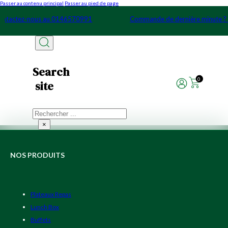
Passer au contenu principal
Passer au pied de page
Contactez-nous au 0146570991
Commande de dernière minute 
Search
0
site
Rechercher
×
NOS PRODUITS
Plateaux Repas
Lunch Box
Buffets