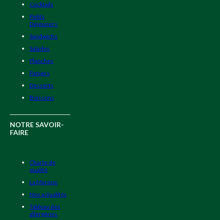
Cocktails
Petits
Déjeuners
Sandwichs
Salades
Planches
Paniers
Desserts
Boissons
NOTRE SAVOIR-
FAIRE
Charte de
qualité
La Marque
Nos actualités
Tableau des
allergènes