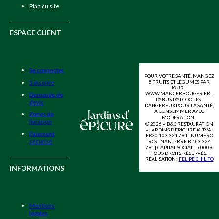
Plan du site
ESPACE CLIENT
Se connecter
POUR VOTRE SANTÉ, MANGEZ
5 FRUITS ET LÉGUMES PAR
S’inscrire
JOUR –
WWW.MANGERBOUGER.FR –
Demande de
L’ABUS D’ALCOOL EST
devis
DANGEREUX POUR LA SANTÉ,
À CONSOMMER AVEC
Zones de
MODÉRATION
livraison
© 2026 – B&C RESTAURATION
– JARDINS D’EPICURE ®. TVA :
Paiement
FR30 103 324 794 | NUMÉRO
sécurisé
RCS : NANTERRE B 103 324
794 | CAPITAL SOCIAL : 5 000 €
| TOUS DROITS RÉSERVÉS. |
RÉALISATION :
FELIPE CHILITO
INFORMATIONS
Mentions
légales