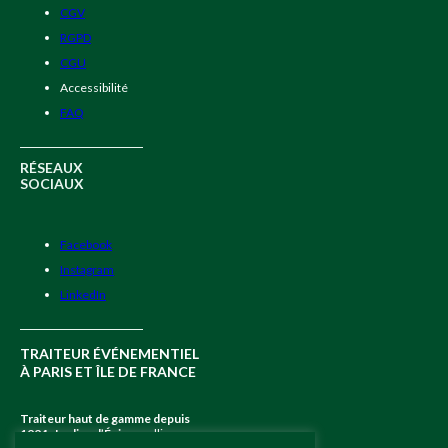
CGV
RGPD
CGU
Accessibilité
FAQ
RÉSEAUX
SOCIAUX
Facebook
Instagram
LinkedIn
TRAITEUR ÉVÉNEMENTIEL
À PARIS ET ÎLE DE FRANCE
Traiteur haut de gamme depuis
1994
,
Jardins d’Épicure
allie