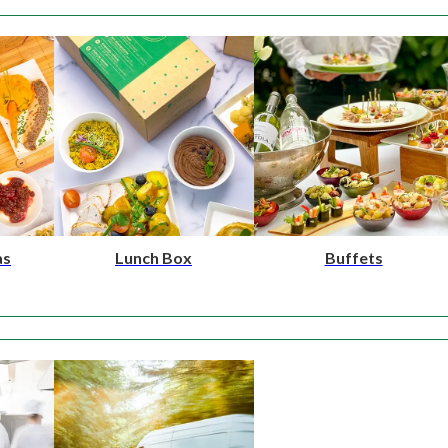
as
Lunch Box
Buffets