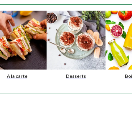
À la carte
Desserts
Bo