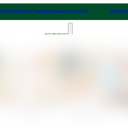
0991
Commande de dernière minute ? Contactez-nous au 0146
NOS PRODUITS
Cocktails
Petits Déjeuners