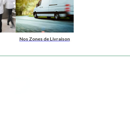
Nos Zones de Livraison
Type de produit
Plateaux Repas
Collations
Lunch Box
Sandwichs
Cocktails salés
Cocktails sucrés