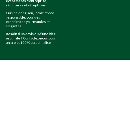
événements d’entreprise,
séminaires et réceptions
.
Cuisine de saison, locale et éco-
responsable, pour des
expériences gourmandes et
élégantes.
Besoin d’un devis ou d’une idée
originale ?
Contactez-nous pour
un projet 100 % personnalisé.