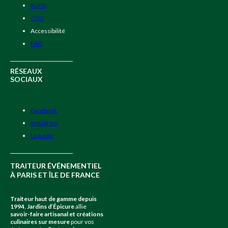
RGPD
CGU
Accessibilité
FAQ
RÉSEAUX
SOCIAUX
Facebook
Instagram
LinkedIn
TRAITEUR ÉVÉNEMENTIEL
À PARIS ET ÎLE DE FRANCE
Traiteur haut de gamme depuis
1994
,
Jardins d’Épicure
allie
savoir-faire artisanal et créations
culinaires sur mesure
pour vos