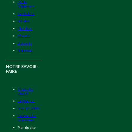
Petits
Déjeuners
Sandwichs
Salades
Planches
Paniers
Desserts
Boissons
NOTRE SAVOIR-
FAIRE
Charte de
qualité
La Marque
Nos actualités
Tableau des
allergènes
Plan du site