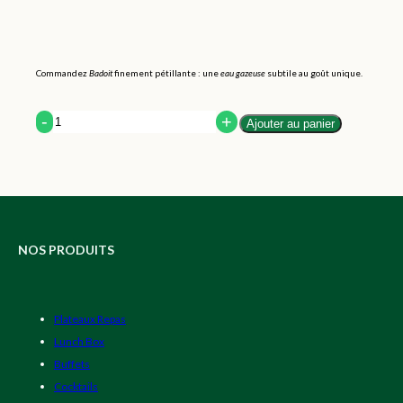
Commandez
Badoit
finement pétillante : une
eau gazeuse
subtile au goût unique.
Quantity
Ajouter au panier
NOS PRODUITS
Plateaux Repas
Lunch Box
Buffets
Cocktails