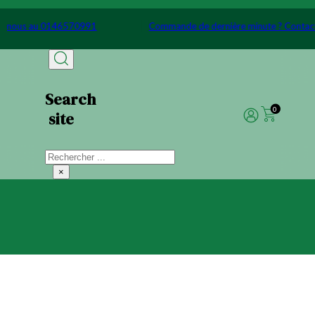
Passer au contenu principal
Passer au pied de page
ctez-nous au 0146570991
Commande de dernière minute ? Con
Search
0
site
Rechercher
×