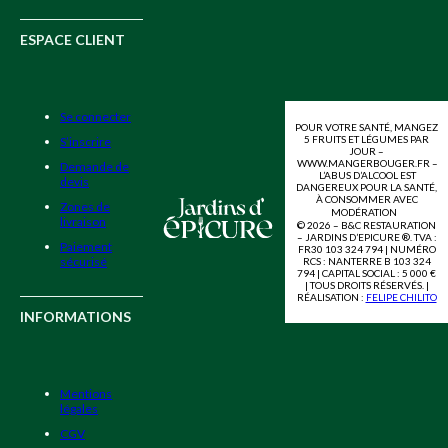
ESPACE CLIENT
Se connecter
POUR VOTRE SANTÉ, MANGEZ
5 FRUITS ET LÉGUMES PAR
S’inscrire
JOUR –
WWW.MANGERBOUGER.FR –
Demande de
L’ABUS D’ALCOOL EST
devis
DANGEREUX POUR LA SANTÉ,
À CONSOMMER AVEC
Zones de
MODÉRATION
livraison
© 2026 – B&C RESTAURATION
– JARDINS D’EPICURE ®. TVA :
Paiement
FR30 103 324 794 | NUMÉRO
sécurisé
RCS : NANTERRE B 103 324
794 | CAPITAL SOCIAL : 5 000 €
| TOUS DROITS RÉSERVÉS. |
RÉALISATION :
FELIPE CHILITO
INFORMATIONS
Mentions
légales
CGV