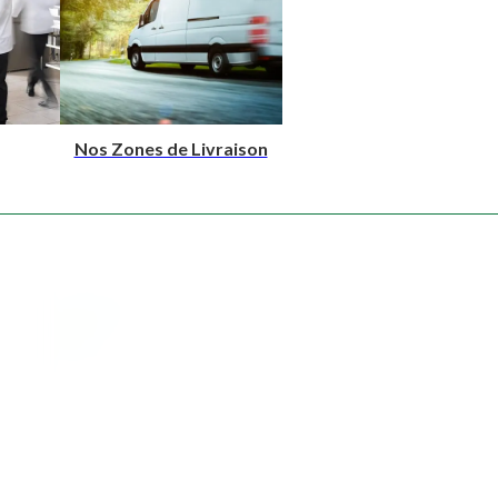
Nos Zones de Livraison
Type de produit
Cocktails salés
Plateaux Repas
Collations
Lunch Box
Sandwichs
Cocktails sucrés