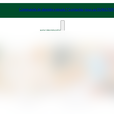
ommande de dernière minute ? Contactez-nous au 0146570991
NOS PRODUITS
Cocktails
Petits Déjeuners