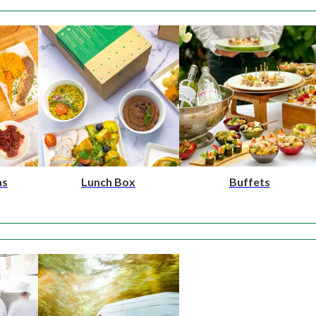
as
Lunch Box
Buffets