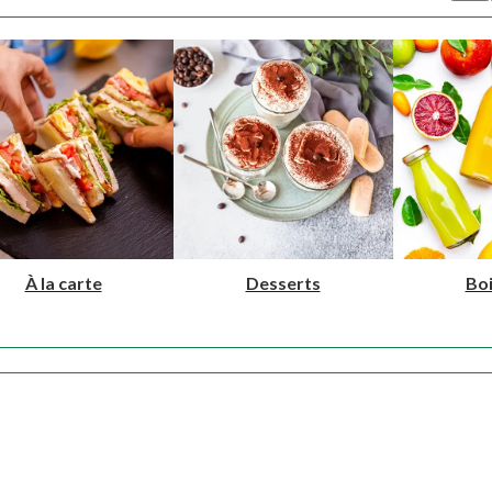
À la carte
Desserts
Bo