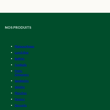
NOS PRODUITS
Plateaux Repas
Lunch Box
Buffets
Cocktails
Petits
Déjeuners
Sandwichs
Salades
Planches
Paniers
Desserts