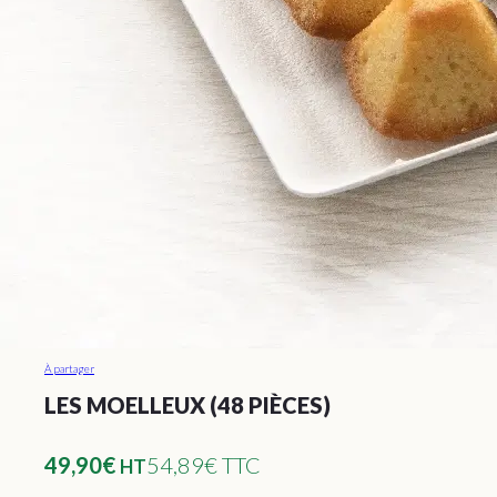
À partager
LES MOELLEUX (48 PIÈCES)
49,90
€
54,89€ TTC
HT