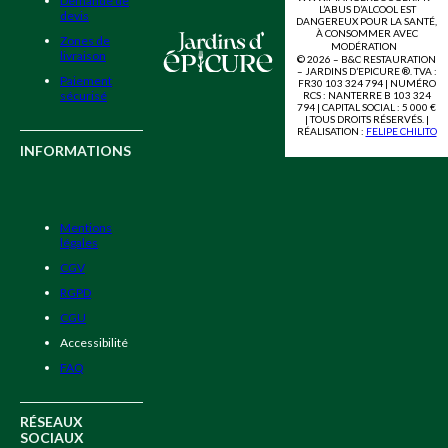
Demande de
L’ABUS D’ALCOOL EST
devis
DANGEREUX POUR LA SANTÉ,
À CONSOMMER AVEC
Zones de
MODÉRATION
livraison
© 2026 – B&C RESTAURATION
– JARDINS D’EPICURE ®. TVA :
Paiement
FR30 103 324 794 | NUMÉRO
sécurisé
RCS : NANTERRE B 103 324
794 | CAPITAL SOCIAL : 5 000 €
| TOUS DROITS RÉSERVÉS. |
RÉALISATION :
FELIPE CHILITO
INFORMATIONS
Mentions
légales
CGV
RGPD
CGU
Accessibilité
FAQ
RÉSEAUX
SOCIAUX