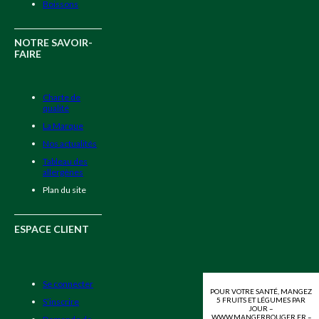
Boissons
NOTRE SAVOIR-
FAIRE
Charte de
qualité
La Marque
Nos actualités
Tableau des
allergènes
Plan du site
ESPACE CLIENT
Se connecter
POUR VOTRE SANTÉ, MANGEZ
5 FRUITS ET LÉGUMES PAR
S’inscrire
JOUR –
WWW.MANGERBOUGER.FR –