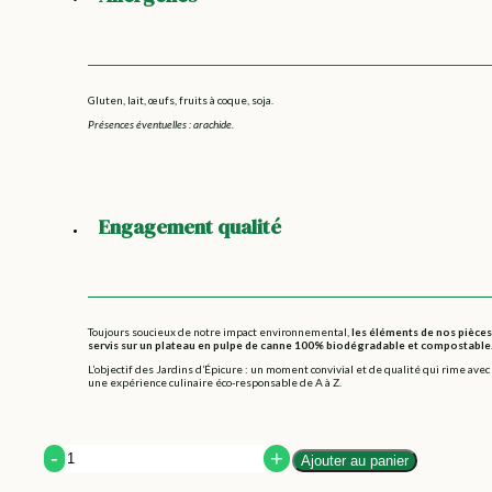
Gluten, lait, œufs, fruits à coque, soja.
Présences éventuelles : arachide.
Engagement qualité
Toujours soucieux de notre impact environnemental,
les éléments de nos pièces
servis sur un plateau en pulpe de canne 100% biodégradable et compostable
L’objectif des Jardins d’Épicure : un moment convivial et de qualité qui rime avec
une expérience culinaire éco-responsable de A à Z.
Quantity
Ajouter au panier