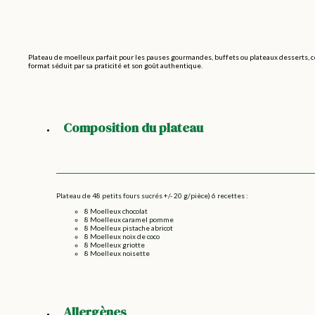
Plateau de moelleux parfait pour les pauses gourmandes, buffets ou plateaux desserts, c
format séduit par sa praticité et son goût authentique.
Composition du plateau
Plateau de 48 petits fours sucrés +/- 20 g/pièce) 6 recettes :
8 Moelleux chocolat
8 Moelleux caramel pomme
8 Moelleux pistache abricot
8 Moelleux noix de coco
8 Moelleux griotte
8 Moelleux noisette
Allergènes