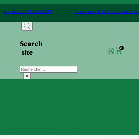
Passer au contenu principal
Passer au pied de page
e ? Contactez-nous au 0146570991
Commande de dernière minu
Search
0
site
Rechercher
×