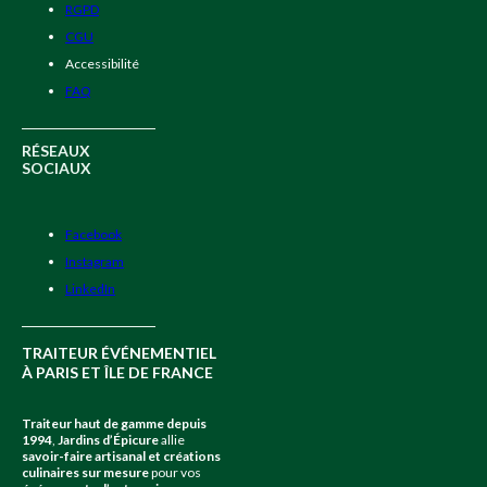
RGPD
CGU
Accessibilité
FAQ
RÉSEAUX
SOCIAUX
Facebook
Instagram
LinkedIn
TRAITEUR ÉVÉNEMENTIEL
À PARIS ET ÎLE DE FRANCE
Traiteur haut de gamme depuis
1994
,
Jardins d’Épicure
allie
savoir-faire artisanal et créations
culinaires sur mesure
pour vos