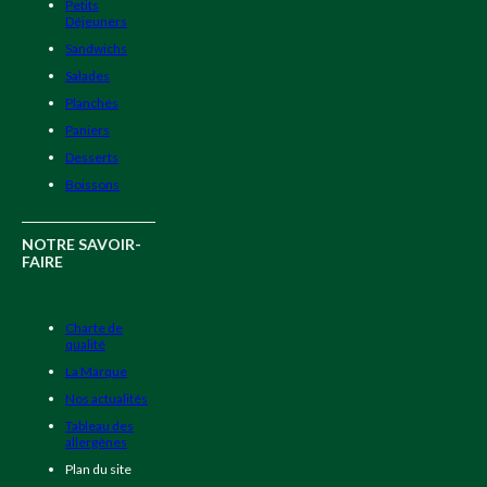
Petits
Déjeuners
Sandwichs
Salades
Planches
Paniers
Desserts
Boissons
NOTRE SAVOIR-
FAIRE
Charte de
qualité
La Marque
Nos actualités
Tableau des
allergènes
Plan du site