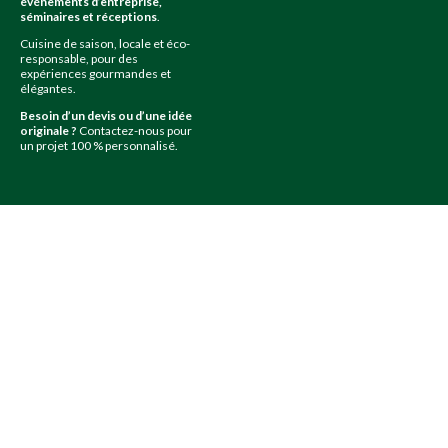
événements d’entreprise,
séminaires et réceptions
.
Cuisine de saison, locale et éco-
responsable, pour des
expériences gourmandes et
élégantes.
Besoin d’un devis ou d’une idée
originale ?
Contactez-nous pour
un projet 100 % personnalisé.