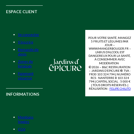
ESPACE CLIENT
Se connecter
POUR VOTRE SANTÉ, MANGEZ
5 FRUITS ET LÉGUMES PAR
S’inscrire
JOUR –
WWW.MANGERBOUGER.FR –
Demande de
L’ABUS D’ALCOOL EST
devis
DANGEREUX POUR LA SANTÉ,
À CONSOMMER AVEC
Zones de
MODÉRATION
livraison
© 2026 – B&C RESTAURATION
– JARDINS D’EPICURE ®. TVA :
Paiement
FR30 103 324 794 | NUMÉRO
sécurisé
RCS : NANTERRE B 103 324
794 | CAPITAL SOCIAL : 5 000 €
| TOUS DROITS RÉSERVÉS. |
RÉALISATION :
FELIPE CHILITO
INFORMATIONS
Mentions
légales
CGV