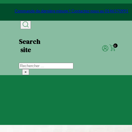
Passer au contenu principal
Passer au pied de page
991
Commande de dernière minute ? Contactez-nous au 014657
Search
0
site
Rechercher
×