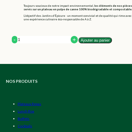
Toujours soucieux de notre impact environnemental,
les éléments de nos pièces
servis sur un plateau en pulpe de canne 100% biodégradable et compostable
L’objectif des Jardins d’Épicure : un moment convivial et de qualité qui rime avec
une expérience culinaire éco-responsable de A à Z.
Quantity
Ajouter au panier
NOS PRODUITS
Plateaux Repas
Lunch Box
Buffets
Cocktails