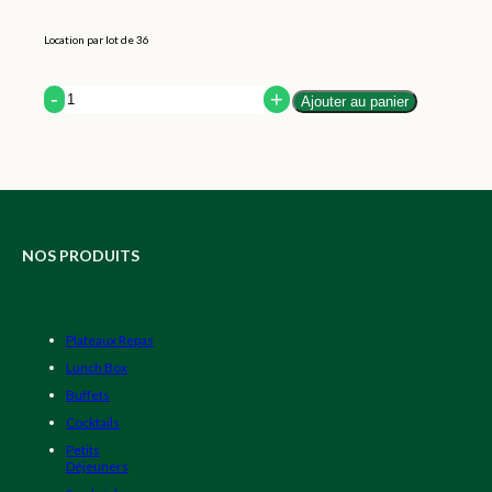
Location par lot de 36
Quantity
Ajouter au panier
NOS PRODUITS
Plateaux Repas
Lunch Box
Buffets
Cocktails
Petits
Déjeuners