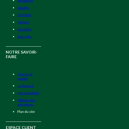
Sandwichs
Salades
Planches
Paniers
Desserts
Boissons
NOTRE SAVOIR-
FAIRE
Charte de
qualité
La Marque
Nos actualités
Tableau des
allergènes
Plan du site
ESPACE CLIENT