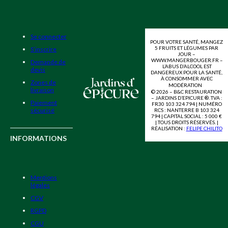
Se connecter
POUR VOTRE SANTÉ, MANGEZ
5 FRUITS ET LÉGUMES PAR
S’inscrire
JOUR –
WWW.MANGERBOUGER.FR –
Demande de
L’ABUS D’ALCOOL EST
devis
DANGEREUX POUR LA SANTÉ,
À CONSOMMER AVEC
Zones de
MODÉRATION
livraison
© 2026 – B&C RESTAURATION
– JARDINS D’EPICURE ®. TVA :
Paiement
FR30 103 324 794 | NUMÉRO
sécurisé
RCS : NANTERRE B 103 324
794 | CAPITAL SOCIAL : 5 000 €
| TOUS DROITS RÉSERVÉS. |
RÉALISATION :
FELIPE CHILITO
INFORMATIONS
Mentions
légales
CGV
RGPD
CGU