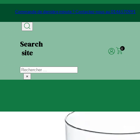
Passer au contenu principal
Passer au pied de page
1
Commande de dernière minute ? Contactez-nous au 0146570
Search
0
site
Rechercher
×