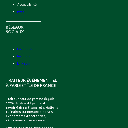
Accessibilité
FAQ
RÉSEAUX
SOCIAUX
Facebook
Instagram
LinkedIn
TRAITEUR ÉVÉNEMENTIEL
À PARIS ET ÎLE DE FRANCE
Traiteur haut de gamme depuis
1994
,
Jardins d’Épicure
allie
savoir-faire artisanal et créations
culinaires sur mesure
pour vos
événements d’entreprise,
séminaires et réceptions
.
Cuisine de saison, locale et éco-