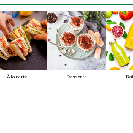
À la carte
Desserts
Bo