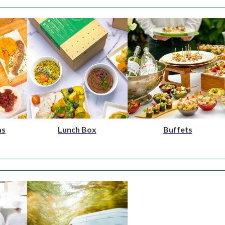
as
Lunch Box
Buffets