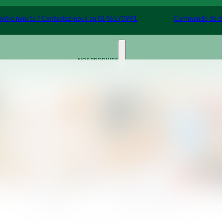
ère minute ? Contactez-nous au 0146570991
Commande de der
NOS PRODUITS
Cocktails
Petits Déjeuners