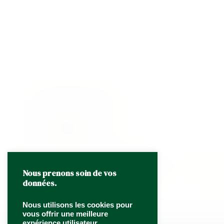
SERVICE MAÎTRE D’HÔTEL 
52,00
€
57,20 € TTC / heure
HT
6h minimum
Recevez vos invités en toute tranquillité !
Avec une présentation exemplaire et une attention constante envers vous et vos convives, 
Mise en place des lieux.
Mise en place du protocole.
Accueil des convives.
Service des mets et boisons.
Remise en ordre des lieux.
*Prix HT par heure et par 1 seul maître d’hôtel – Minimum 6 heures.
Si vous souhaitez plus d’un maître d’hôtel, contactez-nous par
téléphone
ou par
mail
. Nos équipes d’ex
Nous prenons soin de vos
Nos Maîtres d’Hôtel disponibles 7/7 partout en Île de France, souriants, très expérimentés
données.
Quantity
Ajouter au panier
Nous utilisons les cookies pour
vous offrir une meilleure
expérience utilisateur.