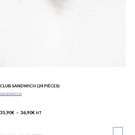
CLUB SANDWICH (24 PIÈCES)
SANDWICHS
Plage
35,90
€
–
36,90
€
HT
de
prix :
35,90€